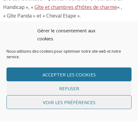
Handicap », «
Gîte et chambres d’hôtes de charme
« ,
« Gîte Panda » et « Cheval Etape ».
Gérer le consentement aux
La barbinière comprend un
gîte rural
de trois pièces,
cookies
trois
chambres d’hôtes
dont une avec accessibilité
handicapés et une table d’hôtes.
Nous utilisons des cookies pour optimiser notre site web et notre
service.
N’hésitez pas à nous joindre au
02 33 83 76 9
7
ACCEPTER LES COOKIES
Elevage de La Barbinière
REFUSER
VOIR LES PRÉFÉRENCES