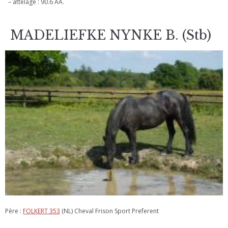
– attelage : 90.6 AA.
MADELIEFKE NYNKE B. (Stb)
Père :
FOLKERT 353
(NL) Cheval Frison Sport Preferent