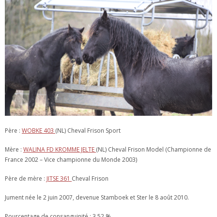
Père :
WOBKE 403
(NL) Cheval Frison Sport
Mère :
WALINA FD KROMME JELTE
(NL) Cheval Frison Model (Championne de
France 2002 – Vice championne du Monde 2003)
Père de mère :
JITSE 361
Cheval Frison
Jument née le 2 juin 2007, devenue Stamboek et Ster le 8 août 2010.
Pourcentage de consanguinité : 3.52 %.