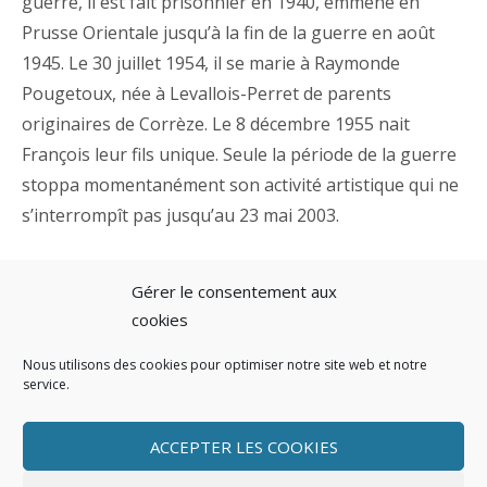
guerre, il est fait prisonnier en 1940, emmené en
Prusse Orientale jusqu’à la fin de la guerre en août
1945. Le 30 juillet 1954, il se marie à Raymonde
Pougetoux, née à Levallois-Perret de parents
originaires de Corrèze. Le 8 décembre 1955 nait
François leur fils unique. Seule la période de la guerre
stoppa momentanément son activité artistique qui ne
s’interrompît pas jusqu’au 23 mai 2003.
Ses amis
:
Gérer le consentement aux
cookies
Des artistes, Jean CARTON, sculpteur et académicien,
ABDUL, peintre, Louis FERNEZ, peintre, Jacques
Nous utilisons des cookies pour optimiser notre site web et notre
service.
VINCENT, peintre, Henri Georges HUSSET, sculpteur,
Henri Georges CHEVAL, peintre, Fernand DE NOBELE,
ACCEPTER LES COOKIES
libraire.